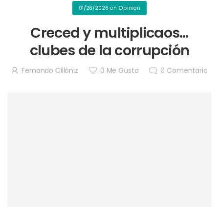
01/26/2026
en
Opinión
Creced y multiplicaos…
clubes de la corrupción
Fernando Cillóniz
0
Me Gusta
0
Comentario