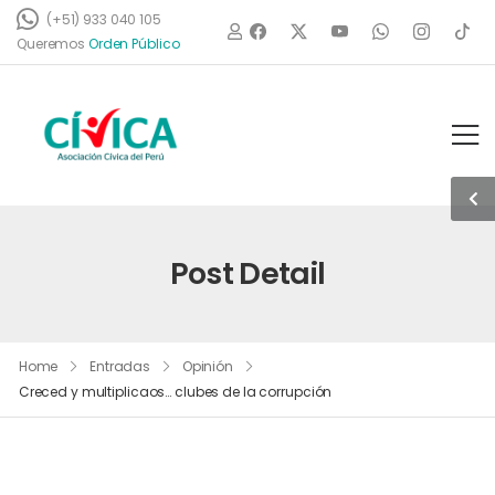
(+51) 933 040 105
Queremos
O
r
d
e
n
P
ú
b
l
i
c
o
Post Detail
Home
Entradas
Opinión
Creced y multiplicaos… clubes de la corrupción