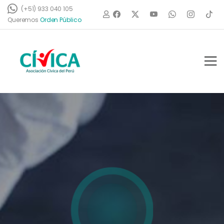
(+51) 933 040 105
c
o
Queremos