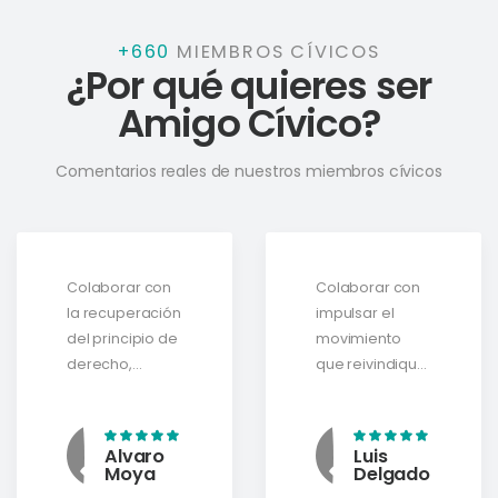
+660
MIEMBROS CÍVICOS
¿Por qué quieres ser
Amigo Cívico?
Comentarios reales de nuestros miembros cívicos
Colaborar con
Colaborar con
la recuperación
impulsar el
del principio de
movimiento
derecho,
que reivindique
autoridad y
el Valor del
legalidad del
Individuo en
país y defender
cualquier
Alvaro
Luis
la democracia
sociedad
Moya
Delgado
a toda costa.
moderna