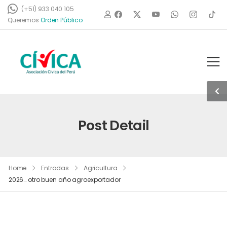
(+51) 933 040 105
O
Queremos
r
d
e
n
P
ú
b
l
i
c
o
Post Detail
Home
Entradas
Agricultura
2026… otro buen año agroexportador