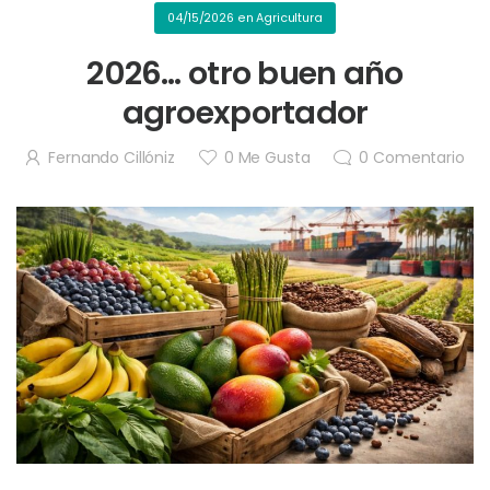
04/15/2026
en
Agricultura
2026… otro buen año
agroexportador
Fernando Cillóniz
0
Me Gusta
0
Comentario