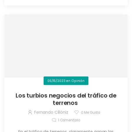
05/15/2023
en
Opinión
Los turbios negocios del tráfico de
terrenos
Fernando Cillóniz
0
Me Gusta
1
Comentario
En el tráfico de terrenos, claramente ganan las