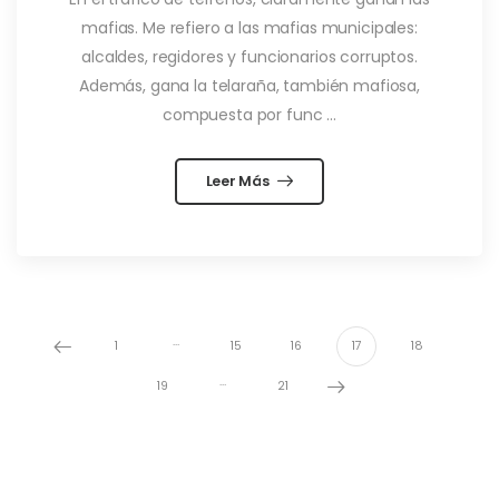
mafias. Me refiero a las mafias municipales:
alcaldes, regidores y funcionarios corruptos.
Además, gana la telaraña, también mafiosa,
compuesta por func ...
Leer Más
…
1
15
16
17
18
…
19
21