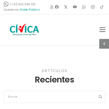
(+51) 933 040 105
d
e
n
P
ú
b
l
Queremos
i
c
o
ARTÍCULOS
Recientes