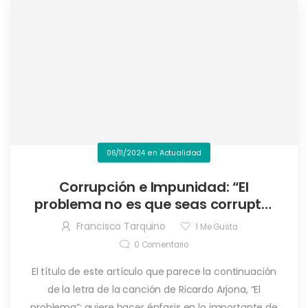
06/11/2024
en
Actualidad
Corrupción e Impunidad: “El
problema no es que seas corrupto,
el problema es que me
Francisco Tarquino
1
Me Gusta
acostumbre”
0
Comentario
El título de este artículo que parece la continuación
de la letra de la canción de Ricardo Arjona, “El
problema”; quiere hacer énfasis en lo importante de