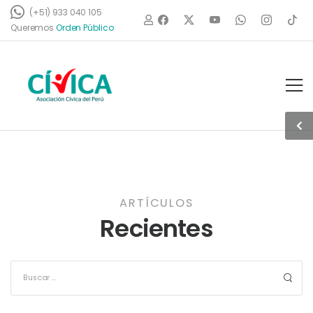
(+51) 933 040 105
P
ú
b
l
i
c
o
Queremos
ARTÍCULOS
Recientes