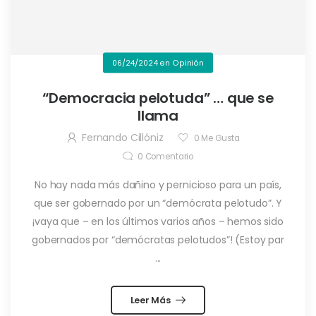
06/24/2024
en
Opinión
“Democracia pelotuda” … que se
llama
Fernando Cillóniz
0
Me Gusta
0
Comentario
No hay nada más dañino y pernicioso para un país,
que ser gobernado por un “demócrata pelotudo”. Y
¡vaya que – en los últimos varios años – hemos sido
gobernados por “demócratas pelotudos”! (Estoy par
...
Leer Más