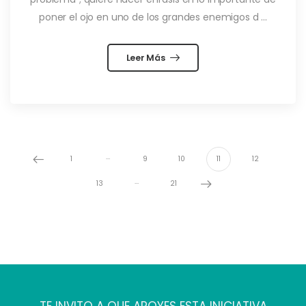
poner el ojo en uno de los grandes enemigos d ...
Leer Más
…
1
9
10
11
12
…
13
21