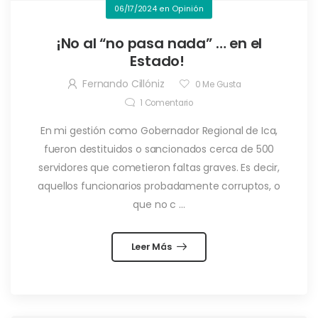
06/17/2024
en
Opinión
¡No al “no pasa nada” … en el
Estado!
Fernando Cillóniz
0
Me Gusta
1
Comentario
En mi gestión como Gobernador Regional de Ica,
fueron destituidos o sancionados cerca de 500
servidores que cometieron faltas graves. Es decir,
aquellos funcionarios probadamente corruptos, o
que no c ...
Leer Más