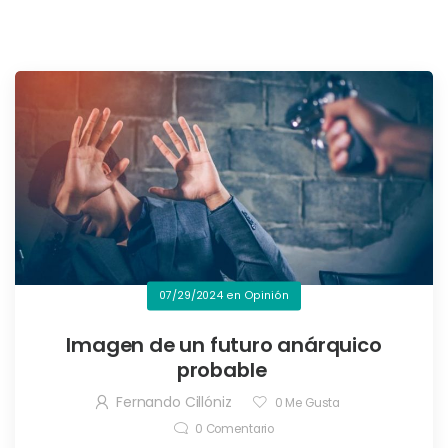
07/29/2024
en
Opinión
Imagen de un futuro anárquico
probable
Fernando Cillóniz
0
Me Gusta
0
Comentario