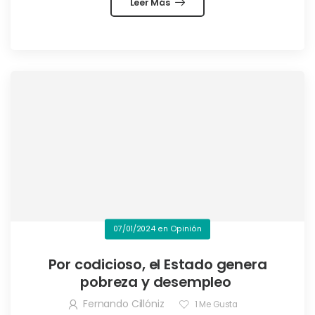
Leer Más
07/01/2024
en
Opinión
Por codicioso, el Estado genera
pobreza y desempleo
Fernando Cillóniz
1
Me Gusta